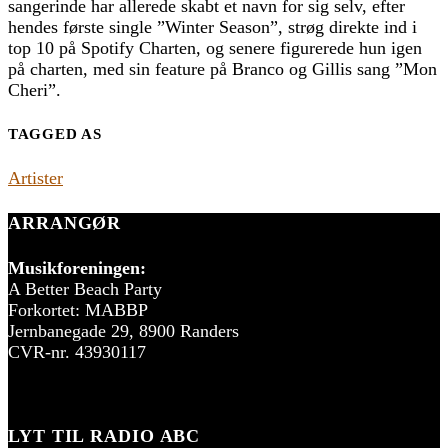
sangerinde har allerede skabt et navn for sig selv, efter
hendes første single ”Winter Season”, strøg direkte ind i
top 10 på Spotify Charten, og senere figurerede hun igen
på charten, med sin feature på Branco og Gillis sang ”Mon
Cheri”.
TAGGED AS
Artister
ARRANGØR
Musikforeningen:
A Better Beach Party
Forkortet: MABBP
Jernbanegade 29, 8900 Randers
CVR-nr. 43930117
LYT TIL RADIO ABC