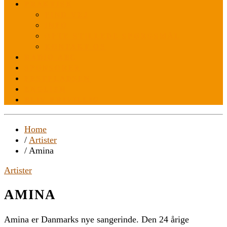
PRAKTISK
FIND VEJ
INFO
OFTE STILLEDE SPØRGSMÅL
KONTAKT OS
RADIO ABC
SPONSORER
FESTPLADSEN
ENGLISH
BLIV FRIVILLIG
Home
/
Artister
/ Amina
Artister
AMINA
Amina er Danmarks nye sangerinde. Den 24 årige