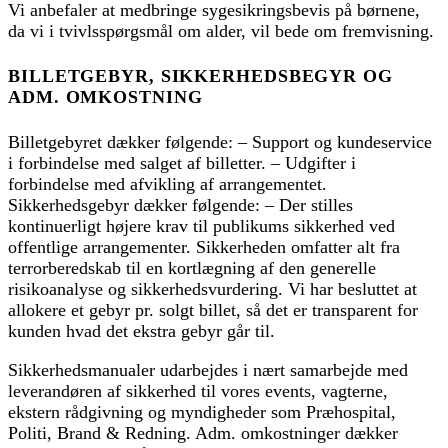
Vi anbefaler at medbringe sygesikringsbevis på børnene,
da vi i tvivlsspørgsmål om alder, vil bede om fremvisning.
BILLETGEBYR, SIKKERHEDSBEGYR OG
ADM. OMKOSTNING
Billetgebyret dækker følgende: – Support og kundeservice
i forbindelse med salget af billetter. – Udgifter i
forbindelse med afvikling af arrangementet.
Sikkerhedsgebyr dækker følgende: – Der stilles
kontinuerligt højere krav til publikums sikkerhed ved
offentlige arrangementer. Sikkerheden omfatter alt fra
terrorberedskab til en kortlægning af den generelle
risikoanalyse og sikkerhedsvurdering. Vi har besluttet at
allokere et gebyr pr. solgt billet, så det er transparent for
kunden hvad det ekstra gebyr går til.
Sikkerhedsmanualer udarbejdes i nært samarbejde med
leverandøren af sikkerhed til vores events, vagterne,
ekstern rådgivning og myndigheder som Præhospital,
Politi, Brand & Redning. Adm. omkostninger dækker