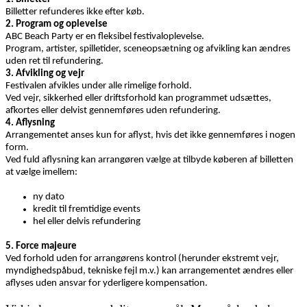
Billetter refunderes ikke efter køb.
2. Program og oplevelse
ABC Beach Party er en fleksibel festivaloplevelse.
Program, artister, spilletider, sceneopsætning og afvikling kan ændres
uden ret til refundering.
3. Afvikling og vejr
Festivalen afvikles under alle rimelige forhold.
Ved vejr, sikkerhed eller driftsforhold kan programmet udsættes,
afkortes eller delvist gennemføres uden refundering.
4. Aflysning
Arrangementet anses kun for aflyst, hvis det ikke gennemføres i nogen
form.
Ved fuld aflysning kan arrangøren vælge at tilbyde køberen af billetten
at vælge imellem:
ny dato
kredit til fremtidige events
hel eller delvis refundering
5. Force majeure
Ved forhold uden for arrangørens kontrol (herunder ekstremt vejr,
myndighedspåbud, tekniske fejl m.v.) kan arrangementet ændres eller
aflyses uden ansvar for yderligere kompensation.