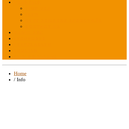
PRAKTISK
FIND VEJ
INFO
OFTE STILLEDE SPØRGSMÅL
KONTAKT OS
RADIO ABC
SPONSORER
FESTPLADSEN
ENGLISH
BLIV FRIVILLIG
Home
/ Info