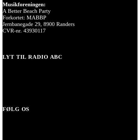
Musikforeningen:
A Better Beach Party
Forkortet: MABBP
Jernbanegade 29, 8900 Randers
CVR-nr. 43930117
LYT TIL RADIO ABC
FØLG OS