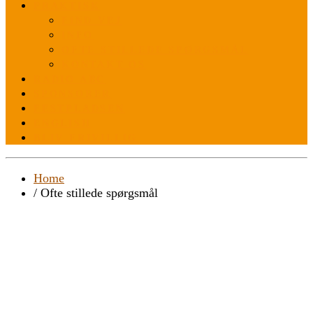
PRAKTISK
FIND VEJ
INFO
OFTE STILLEDE SPØRGSMÅL
KONTAKT OS
RADIO ABC
SPONSORER
FESTPLADSEN
ENGLISH
BLIV FRIVILLIG
Home
/ Ofte stillede spørgsmål