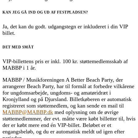
KAN JEG GÅ IND OG UD AF FESTPLADSEN?
Ja, det kan du godt. udgangstegn er inkluderet i din VIP
billet.
DET MED SMÅT
VIP-billettens pris er inkl. 100 kr. støttemedlemsskab af
MABBP i 1 år.
MABBP / Musikforeningen A Better Beach Party, der
arrangerer Beach Party, har til formål at forbedre vilkårene
for ungdomsarbejde, ungdoms- og amatøridræt i
Kronjylland og på Djursland. Billetkøberen er automatisk
registreret som støttemedlem, og kan sende en mail til
MABBP@MABBP.dk
med oplysning om de øvrige
støttemedlemmer, der evt. måtte være købt billetter til, hvis
der er købt mere end én VIP-billet. Beløbet er et
engangsbeløb, og du er automatisk meldt ud igen efter
perioden.