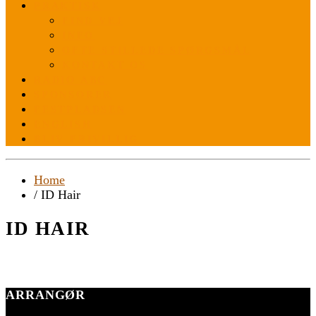
PRAKTISK
FIND VEJ
INFO
OFTE STILLEDE SPØRGSMÅL
KONTAKT OS
RADIO ABC
SPONSORER
FESTPLADSEN
ENGLISH
BLIV FRIVILLIG
Home
/ ID Hair
ID HAIR
ARRANGØR