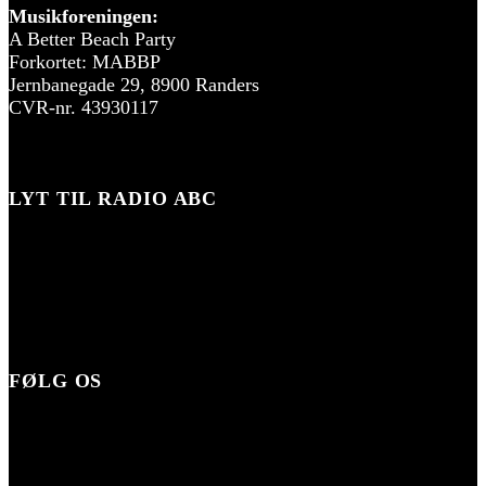
Musikforeningen:
A Better Beach Party
Forkortet: MABBP
Jernbanegade 29, 8900 Randers
CVR-nr. 43930117
LYT TIL RADIO ABC
FØLG OS