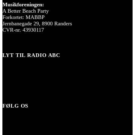
Musikforeningen:
A Better Beach Party
Forkortet: MABBP
Jernbanegade 29, 8900 Randers
CVR-nr. 43930117
LYT TIL RADIO ABC
FØLG OS