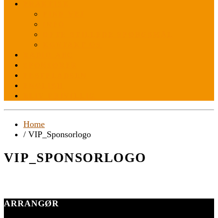
PRAKTISK
FIND VEJ
INFO
OFTE STILLEDE SPØRGSMÅL
KONTAKT OS
RADIO ABC
SPONSORER
FESTPLADSEN
ENGLISH
BLIV FRIVILLIG
Home
/ VIP_Sponsorlogo
VIP_SPONSORLOGO
ARRANGØR