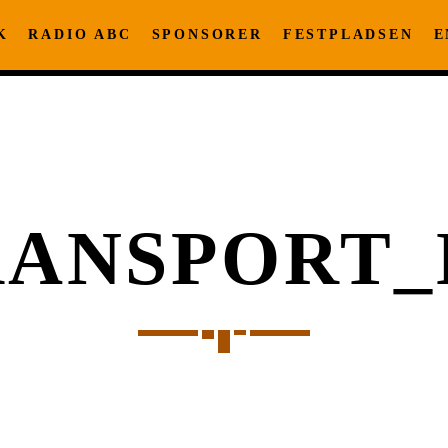
K
RADIO ABC
SPONSORER
FESTPLADSEN
E
RANSPORT_