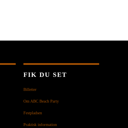
FIK DU SET
Billetter
Om ABC Beach Party
Festpladsen
Praktisk information