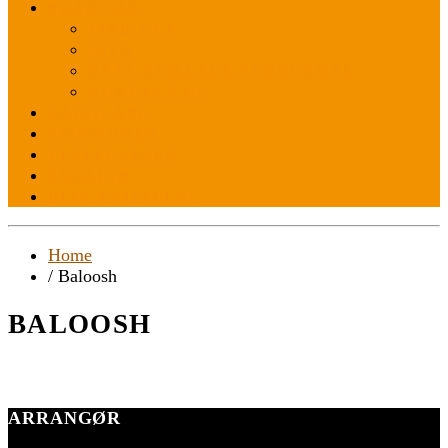
PRAKTISK
FIND VEJ
INFO
OFTE STILLEDE SPØRGSMÅL
KONTAKT OS
RADIO ABC
SPONSORER
FESTPLADSEN
ENGLISH
BLIV FRIVILLIG
Home
/ Baloosh
BALOOSH
ARRANGØR