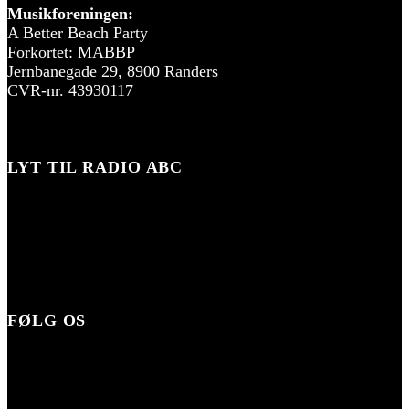
Musikforeningen:
A Better Beach Party
Forkortet: MABBP
Jernbanegade 29, 8900 Randers
CVR-nr. 43930117
LYT TIL RADIO ABC
FØLG OS