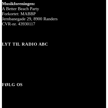
Musikforeningen:
A Better Beach Party
Forkortet: MABBP
Jernbanegade 29, 8900 Randers
CVR-nr. 43930117
LYT TIL RADIO ABC
FØLG OS