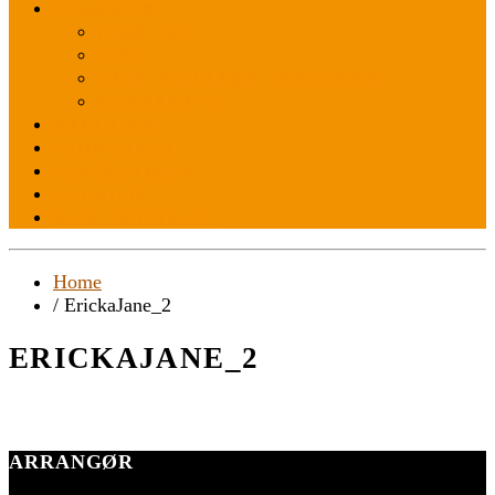
PRAKTISK
FIND VEJ
INFO
OFTE STILLEDE SPØRGSMÅL
KONTAKT OS
RADIO ABC
SPONSORER
FESTPLADSEN
ENGLISH
BLIV FRIVILLIG
Home
/ ErickaJane_2
ERICKAJANE_2
ARRANGØR