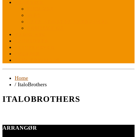
PRAKTISK
FIND VEJ
INFO
OFTE STILLEDE SPØRGSMÅL
KONTAKT OS
RADIO ABC
SPONSORER
FESTPLADSEN
ENGLISH
BLIV FRIVILLIG
Home
/ ItaloBrothers
ITALOBROTHERS
ARRANGØR