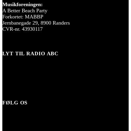
Musikforeningen:
A Better Beach Party
Forkortet: MABBP
Jernbanegade 29, 8900 Randers
CVR-nr. 43930117
LYT TIL RADIO ABC
FØLG OS