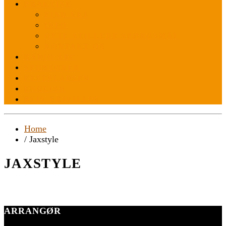
PRAKTISK
FIND VEJ
INFO
OFTE STILLEDE SPØRGSMÅL
KONTAKT OS
RADIO ABC
SPONSORER
FESTPLADSEN
ENGLISH
BLIV FRIVILLIG
Home
/ Jaxstyle
JAXSTYLE
ARRANGØR