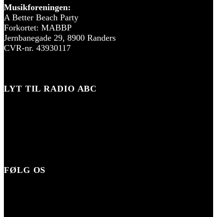
Musikforeningen:
A Better Beach Party
Forkortet: MABBP
Jernbanegade 29, 8900 Randers
CVR-nr. 43930117
LYT TIL RADIO ABC
FØLG OS