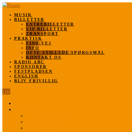
MUSIK
BILLETTER
ENTRÈBILLETTER
VIP BILLETTER
TRANSPORT
PRAKTISK
FIND VEJ
INFO
OFTE STILLEDE SPØRGSMÅL
KONTAKT OS
RADIO ABC
SPONSORER
FESTPLADSEN
ENGLISH
BLIV FRIVILLIG
100
MUSIK
BILLETTER
ENTRÈBILLETTER
VIP BILLETTER
TRANSPORT