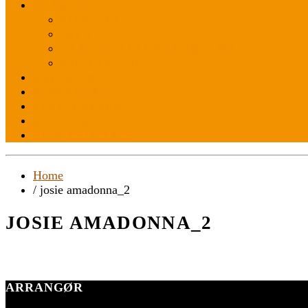
PRAKTISK
FIND VEJ
INFO
OFTE STILLEDE SPØRGSMÅL
KONTAKT OS
RADIO ABC
SPONSORER
FESTPLADSEN
ENGLISH
BLIV FRIVILLIG
Home
/ josie amadonna_2
JOSIE AMADONNA_2
ARRANGØR