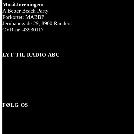
Musikforeningen:
A Better Beach Party
Forkortet: MABBP
Jernbanegade 29, 8900 Randers
CVR-nr. 43930117
LYT TIL RADIO ABC
FØLG OS