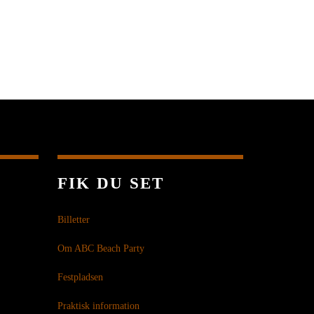
FIK DU SET
Billetter
Om ABC Beach Party
Festpladsen
Praktisk information