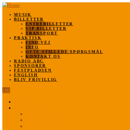
MUSIK
BILLETTER
ENTRÈBILLETTER
VIP BILLETTER
TRANSPORT
PRAKTISK
FIND VEJ
INFO
OFTE STILLEDE SPØRGSMÅL
KONTAKT OS
RADIO ABC
SPONSORER
FESTPLADSEN
ENGLISH
BLIV FRIVILLIG
100
MUSIK
BILLETTER
ENTRÈBILLETTER
VIP BILLETTER
TRANSPORT