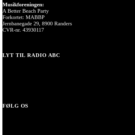
Musikforeningen:
A Better Beach Party
Forkortet: MABBP
Jernbanegade 29, 8900 Randers
CVR-nr. 43930117
LYT TIL RADIO ABC
FØLG OS