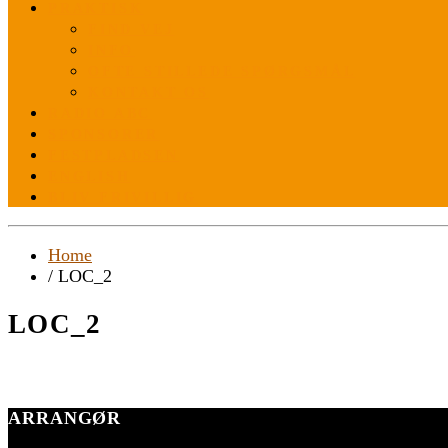
PRAKTISK
FIND VEJ
INFO
OFTE STILLEDE SPØRGSMÅL
KONTAKT OS
RADIO ABC
SPONSORER
FESTPLADSEN
ENGLISH
BLIV FRIVILLIG
Home
/ LOC_2
LOC_2
ARRANGØR