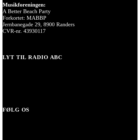
Musikforeningen:
A Better Beach Party
Forkortet: MABBP
Jernbanegade 29, 8900 Randers
CVR-nr. 43930117
LYT TIL RADIO ABC
FØLG OS