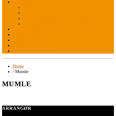
PRAKTISK
FIND VEJ
INFO
OFTE STILLEDE SPØRGSMÅL
KONTAKT OS
RADIO ABC
SPONSORER
FESTPLADSEN
ENGLISH
BLIV FRIVILLIG
Home
/ Mumle
MUMLE
ARRANGØR