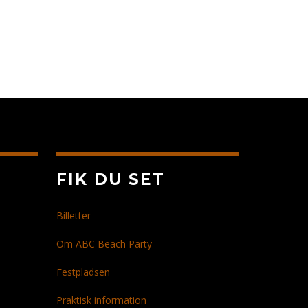
FIK DU SET
Billetter
Om ABC Beach Party
Festpladsen
Praktisk information