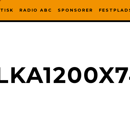
TISK
RADIO ABC
SPONSORER
FESTPLAD
LKA1200X