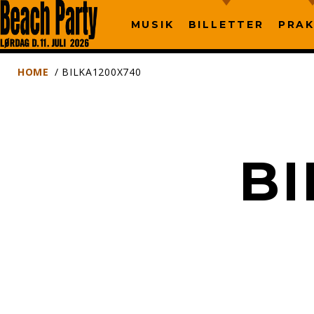
MUSIK
BILLETTER
PRAK
HOME
/ BILKA1200X740
BI