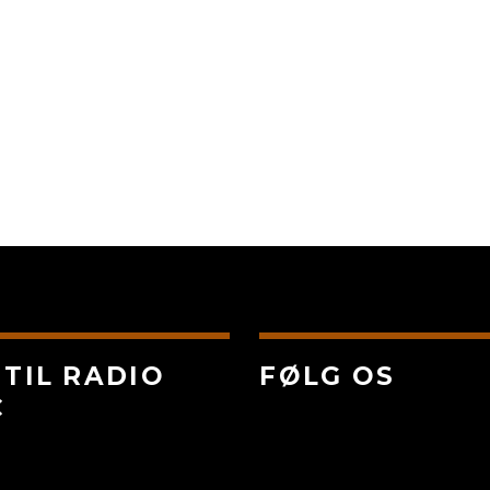
 TIL RADIO
FØLG OS
C