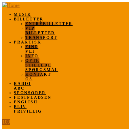
MUSIK
BILLETTER
ENTRÈBILLETTER
VIP
BILLETTER
TRANSPORT
PRAKTISK
FIND
VEJ
INFO
OFTE
STILLEDE
SPØRGSMÅL
KONTAKT
OS
RADIO
ABC
SPONSORER
FESTPLADSEN
ENGLISH
BLIV
FRIVILLIG
100