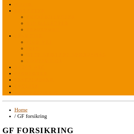
MUSIK
BILLETTER
ENTRÈBILLETTER
VIP BILLETTER
TRANSPORT
PRAKTISK
FIND VEJ
INFO
OFTE STILLEDE SPØRGSMÅL
KONTAKT OS
RADIO ABC
SPONSORER
FESTPLADSEN
ENGLISH
BLIV FRIVILLIG
Home
/ GF forsikring
GF FORSIKRING