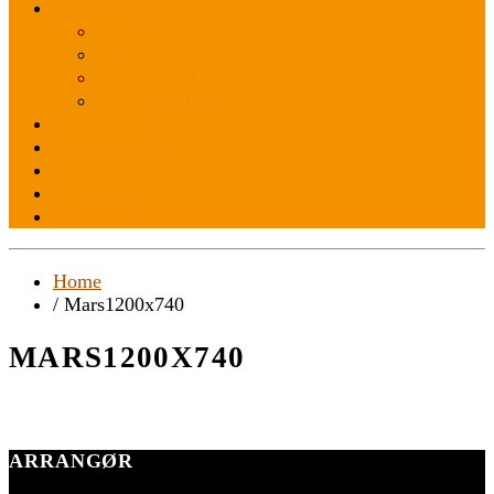
PRAKTISK
FIND VEJ
INFO
OFTE STILLEDE SPØRGSMÅL
KONTAKT OS
RADIO ABC
SPONSORER
FESTPLADSEN
ENGLISH
BLIV FRIVILLIG
Home
/ Mars1200x740
MARS1200X740
ARRANGØR