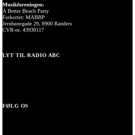
Musikforeningen:
A Better Beach Party
Forkortet: MABBP
Jernbanegade 29, 8900 Randers
CVR-nr. 43930117
LYT TIL RADIO ABC
FØLG OS