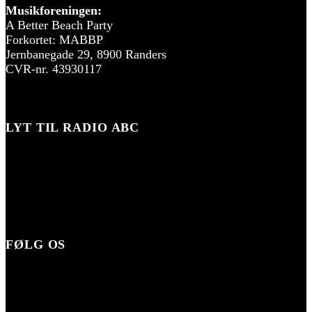
Musikforeningen:
A Better Beach Party
Forkortet: MABBP
Jernbanegade 29, 8900 Randers
CVR-nr. 43930117
LYT TIL RADIO ABC
FØLG OS