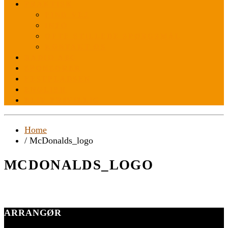
PRAKTISK
FIND VEJ
INFO
OFTE STILLEDE SPØRGSMÅL
KONTAKT OS
RADIO ABC
SPONSORER
FESTPLADSEN
ENGLISH
BLIV FRIVILLIG
Home
/ McDonalds_logo
MCDONALDS_LOGO
ARRANGØR