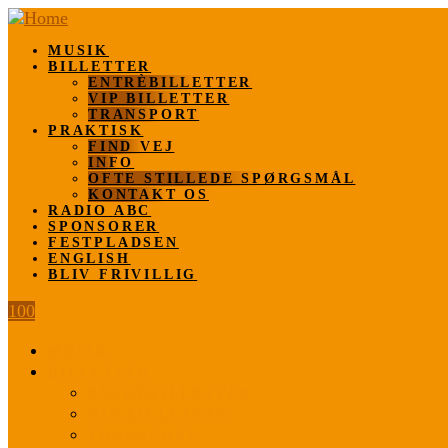
MUSIK
BILLETTER
ENTRÈBILLETTER
VIP BILLETTER
TRANSPORT
PRAKTISK
FIND VEJ
INFO
OFTE STILLEDE SPØRGSMÅL
KONTAKT OS
RADIO ABC
SPONSORER
FESTPLADSEN
ENGLISH
BLIV FRIVILLIG
100
MUSIK
BILLETTER
ENTRÈBILLETTER
VIP BILLETTER
TRANSPORT