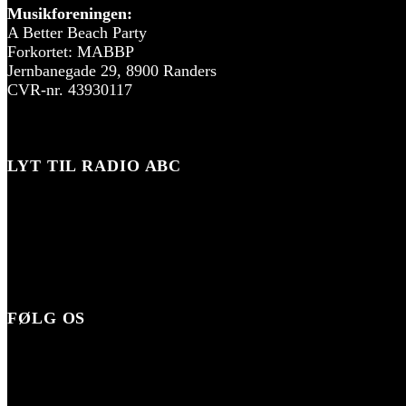
Musikforeningen:
A Better Beach Party
Forkortet: MABBP
Jernbanegade 29, 8900 Randers
CVR-nr. 43930117
LYT TIL RADIO ABC
FØLG OS