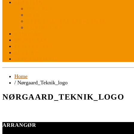
PRAKTISK
FIND VEJ
INFO
OFTE STILLEDE SPØRGSMÅL
KONTAKT OS
RADIO ABC
SPONSORER
FESTPLADSEN
ENGLISH
BLIV FRIVILLIG
Home
/ Nørgaard_Teknik_logo
NØRGAARD_TEKNIK_LOGO
ARRANGØR