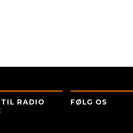
 TIL RADIO
FØLG OS
C