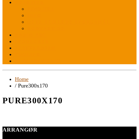
PRAKTISK
FIND VEJ
INFO
OFTE STILLEDE SPØRGSMÅL
KONTAKT OS
RADIO ABC
SPONSORER
FESTPLADSEN
ENGLISH
BLIV FRIVILLIG
Home
/ Pure300x170
PURE300X170
ARRANGØR