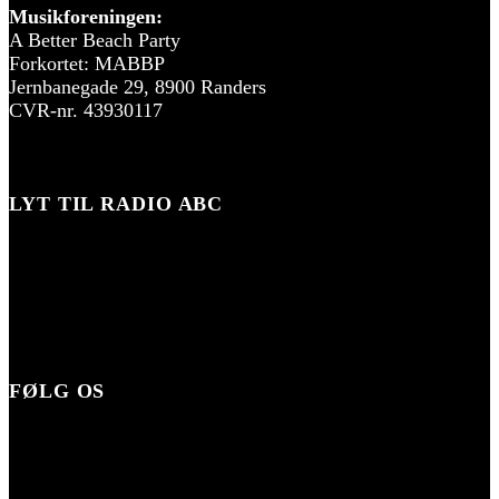
Musikforeningen:
A Better Beach Party
Forkortet: MABBP
Jernbanegade 29, 8900 Randers
CVR-nr. 43930117
LYT TIL RADIO ABC
FØLG OS