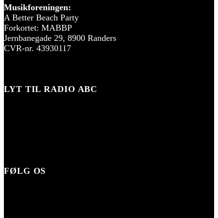
Musikforeningen:
A Better Beach Party
Forkortet: MABBP
Jernbanegade 29, 8900 Randers
CVR-nr. 43930117
LYT TIL RADIO ABC
FØLG OS