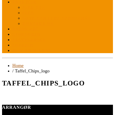
PRAKTISK
FIND VEJ
INFO
OFTE STILLEDE SPØRGSMÅL
KONTAKT OS
RADIO ABC
SPONSORER
FESTPLADSEN
ENGLISH
BLIV FRIVILLIG
Home
/ Taffel_Chips_logo
TAFFEL_CHIPS_LOGO
ARRANGØR