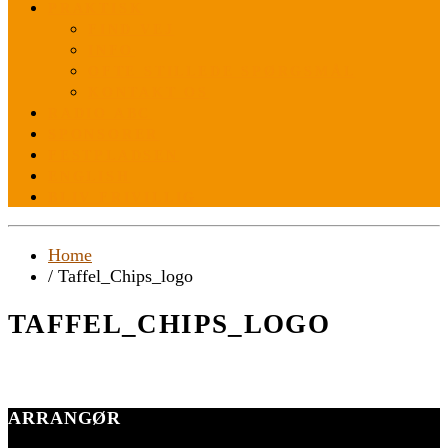
PRAKTISK
FIND VEJ
INFO
OFTE STILLEDE SPØRGSMÅL
KONTAKT OS
RADIO ABC
SPONSORER
FESTPLADSEN
ENGLISH
BLIV FRIVILLIG
Home
/ Taffel_Chips_logo
TAFFEL_CHIPS_LOGO
ARRANGØR