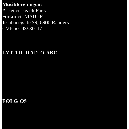
Musikforeningen:
A Better Beach Party
Forkortet: MABBP
Jernbanegade 29, 8900 Randers
CVR-nr. 43930117
LYT TIL RADIO ABC
FØLG OS