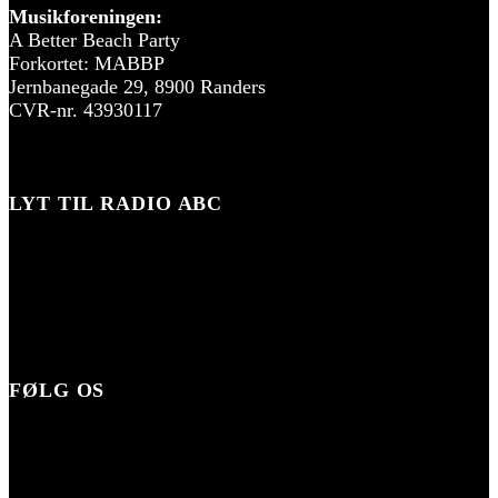
Musikforeningen:
A Better Beach Party
Forkortet: MABBP
Jernbanegade 29, 8900 Randers
CVR-nr. 43930117
LYT TIL RADIO ABC
FØLG OS