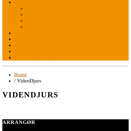
PRAKTISK
FIND VEJ
INFO
OFTE STILLEDE SPØRGSMÅL
KONTAKT OS
RADIO ABC
SPONSORER
FESTPLADSEN
ENGLISH
BLIV FRIVILLIG
Home
/ VidenDjurs
VIDENDJURS
ARRANGØR