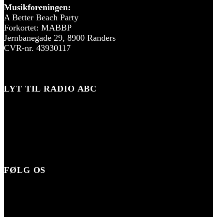
Musikforeningen:
A Better Beach Party
Forkortet: MABBP
Jernbanegade 29, 8900 Randers
CVR-nr. 43930117
LYT TIL RADIO ABC
FØLG OS