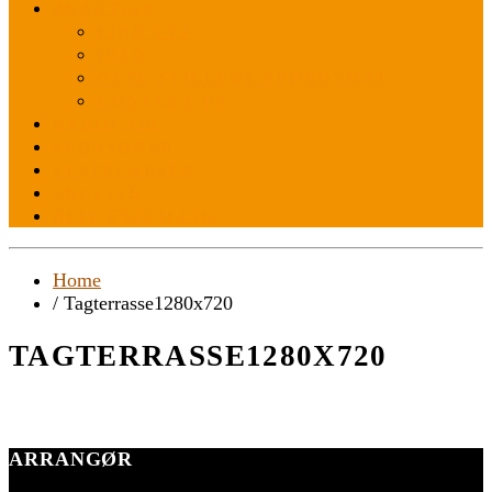
PRAKTISK
FIND VEJ
INFO
OFTE STILLEDE SPØRGSMÅL
KONTAKT OS
RADIO ABC
SPONSORER
FESTPLADSEN
ENGLISH
BLIV FRIVILLIG
Home
/ Tagterrasse1280x720
TAGTERRASSE1280X720
ARRANGØR