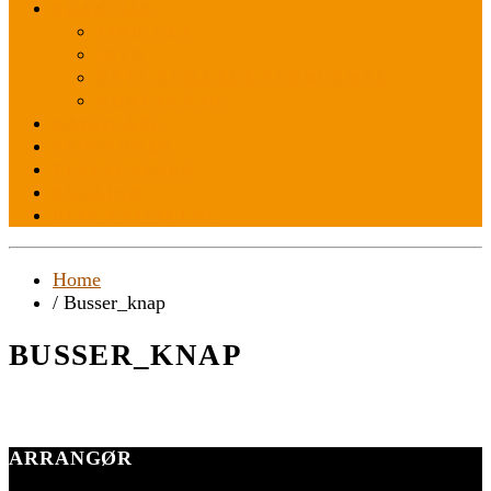
PRAKTISK
FIND VEJ
INFO
OFTE STILLEDE SPØRGSMÅL
KONTAKT OS
RADIO ABC
SPONSORER
FESTPLADSEN
ENGLISH
BLIV FRIVILLIG
Home
/ Busser_knap
BUSSER_KNAP
ARRANGØR