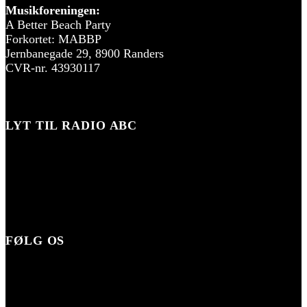
Musikforeningen:
A Better Beach Party
Forkortet: MABBP
Jernbanegade 29, 8900 Randers
CVR-nr. 43930117
LYT TIL RADIO ABC
FØLG OS