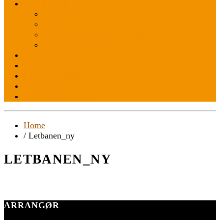
PRAKTISK
FIND VEJ
INFO
OFTE STILLEDE SPØRGSMÅL
KONTAKT OS
RADIO ABC
SPONSORER
FESTPLADSEN
ENGLISH
BLIV FRIVILLIG
Home
/ Letbanen_ny
LETBANEN_NY
ARRANGØR