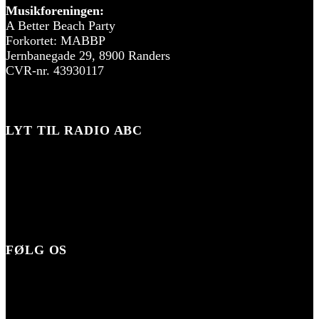
Musikforeningen:
A Better Beach Party
Forkortet: MABBP
Jernbanegade 29, 8900 Randers
CVR-nr. 43930117
LYT TIL RADIO ABC
FØLG OS