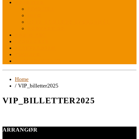
PRAKTISK
FIND VEJ
INFO
OFTE STILLEDE SPØRGSMÅL
KONTAKT OS
RADIO ABC
SPONSORER
FESTPLADSEN
ENGLISH
BLIV FRIVILLIG
Home
/ VIP_billetter2025
VIP_BILLETTER2025
ARRANGØR