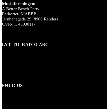
Musikforeningen:
A Better Beach Party
Forkortet: MABBP
Jernbanegade 29, 8900 Randers
CVR-nr. 43930117
LYT TIL RADIO ABC
FØLG OS