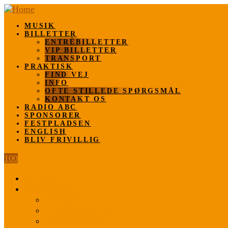
MUSIK
BILLETTER
ENTRÈBILLETTER
VIP BILLETTER
TRANSPORT
PRAKTISK
FIND VEJ
INFO
OFTE STILLEDE SPØRGSMÅL
KONTAKT OS
RADIO ABC
SPONSORER
FESTPLADSEN
ENGLISH
BLIV FRIVILLIG
100
MUSIK
BILLETTER
ENTRÈBILLETTER
VIP BILLETTER
TRANSPORT