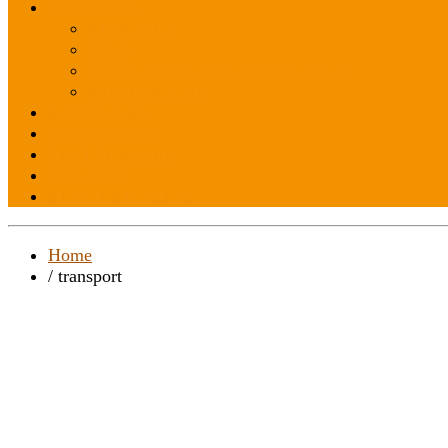
PRAKTISK
FIND VEJ
INFO
OFTE STILLEDE SPØRGSMÅL
KONTAKT OS
RADIO ABC
SPONSORER
FESTPLADSEN
ENGLISH
BLIV FRIVILLIG
Home
/ transport